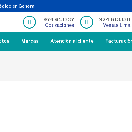
édico en General
974 613337
974 613330
Cotizaciones
Ventas Lima
ctos
Marcas
Atención al cliente
Facturació