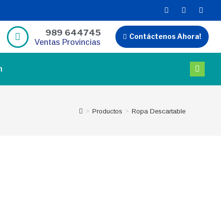
989 644745
Contáctenos Ahora!
Ventas Provincias
n
>
>
Productos
Ropa Descartable